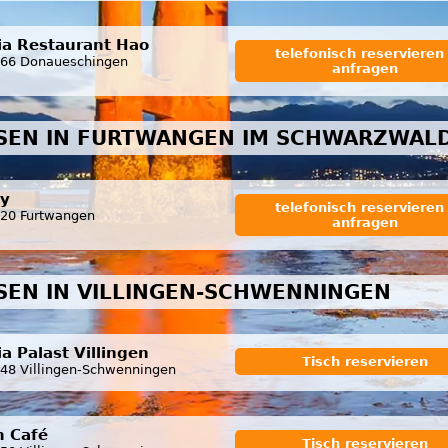
ia Restaurant Hao
telefonisch reservieren 
66 Donaueschingen
anfragen
SSEN IN FURTWANGEN IM SCHWARZWAL
y
telefonisch reservieren 
20 Furtwangen
anfragen
SSEN IN VILLINGEN-SCHWENNINGEN
ia Palast Villingen
Tisch reservieren
48 Villingen-Schwenningen
 Café
Tisch reservieren