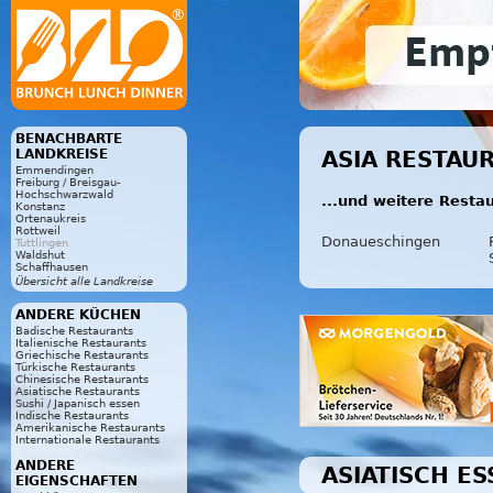
BENACHBARTE
LANDKREISE
ASIA RESTAU
Emmendingen
Freiburg / Breisgau-
Hochschwarzwald
...und weitere Resta
Konstanz
Ortenaukreis
Rottweil
Donaueschingen
Tuttlingen
Waldshut
Schaffhausen
Übersicht alle Landkreise
ANDERE KÜCHEN
Badische Restaurants
Italienische Restaurants
Griechische Restaurants
Türkische Restaurants
Chinesische Restaurants
Asiatische Restaurants
Sushi / Japanisch essen
Indische Restaurants
Amerikanische Restaurants
Internationale Restaurants
ANDERE
ASIATISCH E
EIGENSCHAFTEN