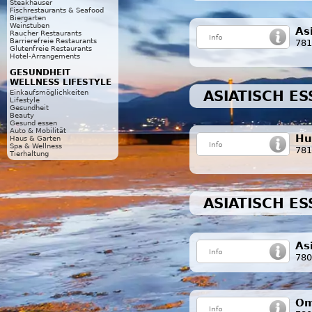
Steakhäuser
Fischrestaurants & Seafood
Biergarten
Weinstuben
As
Raucher Restaurants
Barrierefreie Restaurants
781
Glutenfreie Restaurants
Hotel-Arrangements
GESUNDHEIT
WELLNESS LIFESTYLE
ASIATISCH E
Einkaufsmöglichkeiten
Lifestyle
Gesundheit
Beauty
Gesund essen
Auto & Mobilität
Hu
Haus & Garten
Spa & Wellness
781
Tierhaltung
ASIATISCH E
As
780
Om