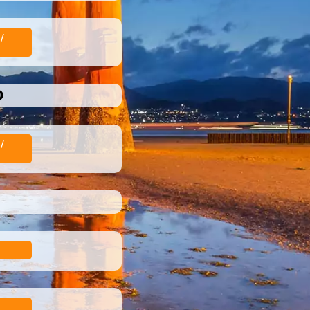
/
D
/