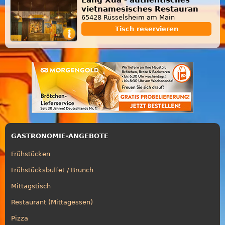
vietnamesisches Restauran
65428 Rüsselsheim am Main
Tisch reservieren
GASTRONOMIE-ANGEBOTE
Frühstücken
Frühstücksbuffet / Brunch
Mittagstisch
Restaurant (Mittagessen)
Pizza