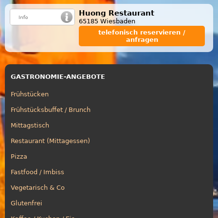
Huong Restaurant
65185 Wiesbaden
telefonisch reservieren /
anfragen
GASTRONOMIE-ANGEBOTE
Frühstücken
Frühstücksbuffet / Brunch
Mittagstisch
Restaurant (Mittagessen)
Pizza
Fastfood / Imbiss
Vegetarisch & Co
Glutenfrei