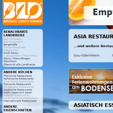
BENACHBARTE
LANDKREISE
ASIA RESTAU
Bad Dürkheim
Bad Kreuznach
Bergstraße
...und weitere Resta
Donnersbergkreis
Frankenthal
Groß-Gerau
Gau-Odernheim
Ludwigshafen / Rhein-Pfalz
Mainz / Mainz-Bingen
Mannheim
Übersicht alle Landkreise
ANDERE KÜCHEN
Pfälzische Restaurants
Italienische Restaurants
Griechische Restaurants
Türkische Restaurants
Chinesische Restaurants
Asiatische Restaurants
Sushi / Japanisch essen
Indische Restaurants
Amerikanische Restaurants
Internationale Restaurants
ASIATISCH E
ANDERE
EIGENSCHAFTEN