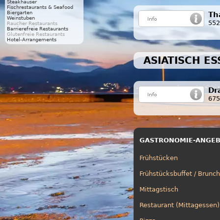
Steakhäuser
Fischrestaurants & Seafood
Biergarten
Th
Weinstuben
552
Raucher Restaurants
Barrierefreie Restaurants
Glutenfreie Restaurants
Hotel-Arrangements
ASIATISCH E
Dr
67
GASTRONOMIE-ANGE
Frühstücken
Frühstücksbuffet / Brunch
Mittagstisch
Restaurant (Mittagessen)