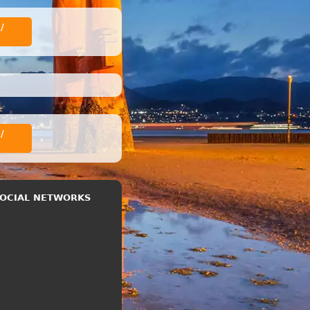
/
/
 SOCIAL NETWORKS