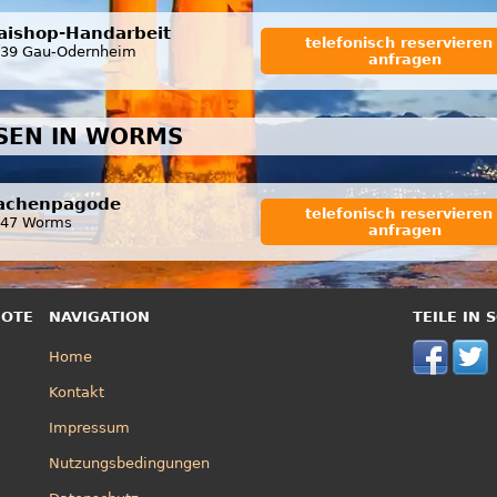
aishop-Handarbeit
telefonisch reservieren 
39 Gau-Odernheim
anfragen
SSEN IN WORMS
achenpagode
telefonisch reservieren 
547 Worms
anfragen
BOTE
NAVIGATION
TEILE IN
Home
Kontakt
Impressum
Nutzungsbedingungen