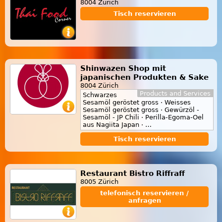
8004 Zürich
Tisch reservieren
Shinwazen Shop mit
japanischen Produkten & Sake
8004 Zürich
Products and Services
Schwarzes
Sesamöl geröstet gross · Weisses
Sesamöl geröstet gross · Gewürzöl -
Sesamöl - JP Chili · Perilla-Egoma-Oel
aus Nagiita Japan · …
Tisch reservieren
Restaurant Bistro Riffraff
8005 Zürich
telefonisch reservieren /
anfragen