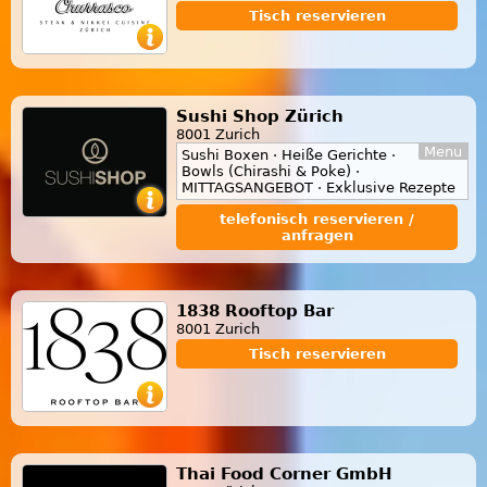
Tisch reservieren
Sushi Shop Zürich
8001 Zurich
Menu
Sushi Boxen · Heiße Gerichte ·
Bowls (Chirashi & Poke) ·
MITTAGSANGEBOT · Exklusive Rezepte
telefonisch reservieren /
anfragen
1838 Rooftop Bar
8001 Zurich
Tisch reservieren
Thai Food Corner GmbH