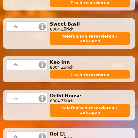
Tisch reservieren
Sweet Basil
8004 Zürich
telefonisch reservieren /
anfragen
Keo Inn
8004 Zürich
Tisch reservieren
Delhi House
8004 Zürich
telefonisch reservieren /
anfragen
Roi-Et