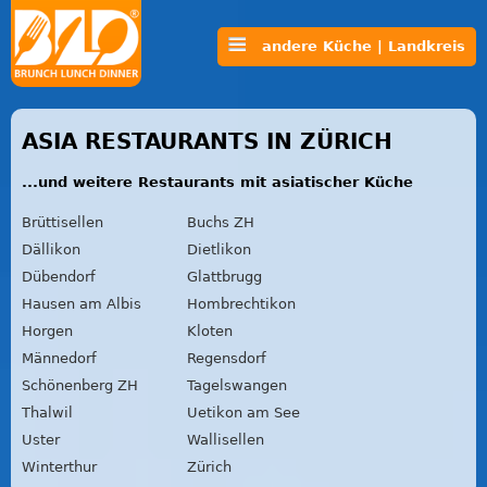
andere Küche | Landkreis
ASIA RESTAURANTS IN ZÜRICH
...und weitere Restaurants mit asiatischer Küche
Brüttisellen
Buchs ZH
Dällikon
Dietlikon
Dübendorf
Glattbrugg
Hausen am Albis
Hombrechtikon
Horgen
Kloten
Männedorf
Regensdorf
Schönenberg ZH
Tagelswangen
Thalwil
Uetikon am See
Uster
Wallisellen
Winterthur
Zürich