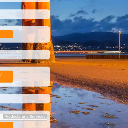
/
Products and Services