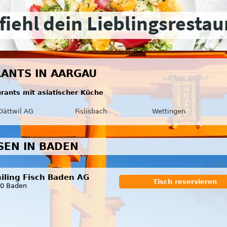
RANTS IN AARGAU
urants mit asiatischer Küche
Dättwil AG
Fislisbach
Wettingen
SEN IN BADEN
iling Fisch Baden AG
Tisch reservieren
0 Baden