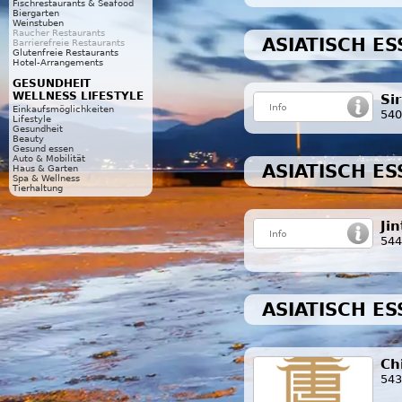
Fischrestaurants & Seafood
Biergarten
Weinstuben
Raucher Restaurants
ASIATISCH ES
Barrierefreie Restaurants
Glutenfreie Restaurants
Hotel-Arrangements
GESUNDHEIT
WELLNESS LIFESTYLE
Si
Einkaufsmöglichkeiten
540
Lifestyle
Gesundheit
Beauty
Gesund essen
Auto & Mobilität
ASIATISCH ES
Haus & Garten
Spa & Wellness
Tierhaltung
Ji
544
ASIATISCH E
Ch
543