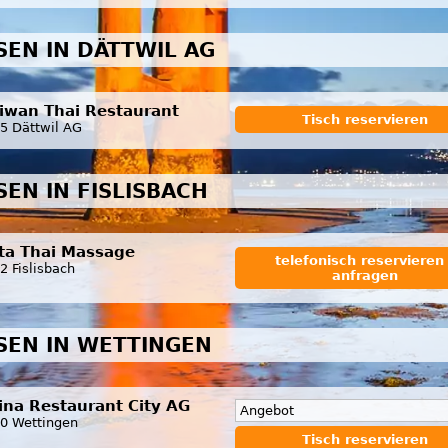
SEN IN DÄTTWIL AG
riwan Thai Restaurant
Tisch reservieren
5 Dättwil AG
SEN IN FISLISBACH
nta Thai Massage
telefonisch reservieren 
2 Fislisbach
anfragen
SSEN IN WETTINGEN
ina Restaurant City AG
Angebot
0 Wettingen
Tisch reservieren