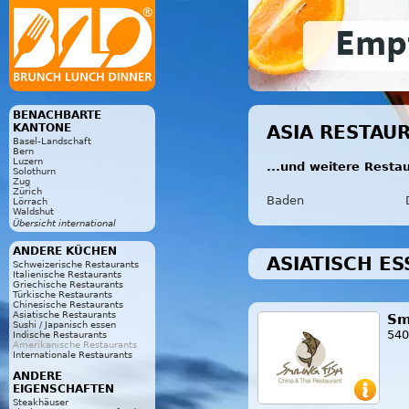
BENACHBARTE
KANTONE
ASIA RESTAU
Basel-Landschaft
Bern
Luzern
...und weitere Resta
Solothurn
Zug
Zürich
Baden
Lörrach
Waldshut
Übersicht international
ANDERE KÜCHEN
ASIATISCH ES
Schweizerische Restaurants
Italienische Restaurants
Griechische Restaurants
Türkische Restaurants
Chinesische Restaurants
Asiatische Restaurants
Sm
Sushi / Japanisch essen
540
Indische Restaurants
Amerikanische Restaurants
Internationale Restaurants
ANDERE
EIGENSCHAFTEN
Steakhäuser