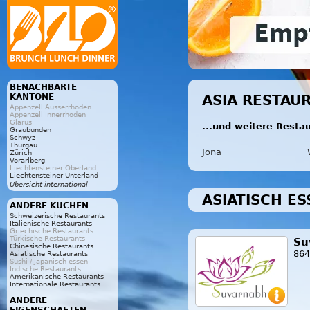
BENACHBARTE
KANTONE
ASIA RESTAU
Appenzell Ausserrhoden
Appenzell Innerrhoden
Glarus
...und weitere Resta
Graubünden
Schwyz
Thurgau
Jona
Zürich
Vorarlberg
Liechtensteiner Oberland
Liechtensteiner Unterland
Übersicht international
ASIATISCH ES
ANDERE KÜCHEN
Schweizerische Restaurants
Italienische Restaurants
Griechische Restaurants
Türkische Restaurants
Su
Chinesische Restaurants
864
Asiatische Restaurants
Sushi / Japanisch essen
Indische Restaurants
Amerikanische Restaurants
Internationale Restaurants
ANDERE