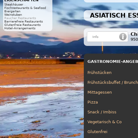
EIGENSCHAFTEN
Steakhäuser
Fischrestaurants & Seafood
Biergarten
ASIATISCH ES
Weinstuben
Raucher Restaurants
Barrierefreie Restaurants
Glutenfreie Restaurants
Hotel-Arrangements
Ch
950
GASTRONOMIE-ANGE
Frühstücken
Frühstücksbuffet / Brunch
Mittagessen
Pizza
Snack / Imbiss
Vegetarisch & Co
Glutenfrei