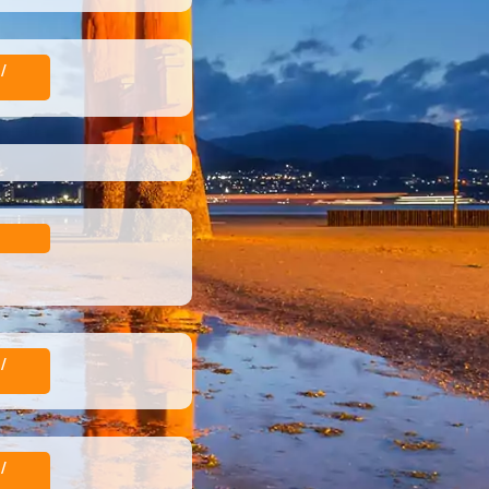
/
/
/