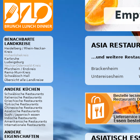
BENACHBARTE
LANDKREISE
ASIA RESTAU
Heidelberg / Rhein-Neckar-
Kreis
Hohenlohekreis
...und weitere Resta
Karlsruhe
Ludwigsburg
Neckar-Odenwald-Kreis
Brackenheim
Pforzheim / Enzkreis
Rems-Murr-Kreis
Untereisesheim
Schwäbisch Hall
Übersicht alle Landkreise
ANDERE KÜCHEN
Schwäbische Restaurants
Italienische Restaurants
Griechische Restaurants
Türkische Restaurants
Chinesische Restaurants
Asiatische Restaurants
Sushi / Japanisch essen
Indische Restaurants
Amerikanische Restaurants
Internationale Restaurants
ANDERE
ASIATISCH E
EIGENSCHAFTEN