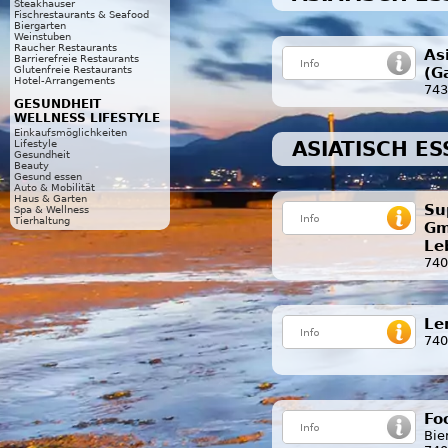
Steakhäuser
Fischrestaurants & Seafood
Biergarten
Weinstuben
Raucher Restaurants
As
Barrierefreie Restaurants
(G
Glutenfreie Restaurants
Hotel-Arrangements
743
GESUNDHEIT
WELLNESS LIFESTYLE
Einkaufsmöglichkeiten
ASIATISCH E
Lifestyle
Gesundheit
Beauty
Gesund essen
Auto & Mobilität
Haus & Garten
Su
Spa & Wellness
Tierhaltung
Gm
Le
740
Le
740
Fo
Bie