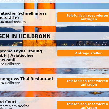
iatischer Schnellimbiss
telefonisch reservieren 
aststätte)
anfragen
36 Brackenheim
SSEN IN HEILBRONN
preme Fayas Trading
Anfrage stellen
bH | Asiatischer
bensmit
72 Heilbronn
mongrass Thai Restaurant
telefonisch reservieren 
76 Heilbronn
anfragen
od Court
telefonisch reservieren 
rgarten am Neckar
anfragen