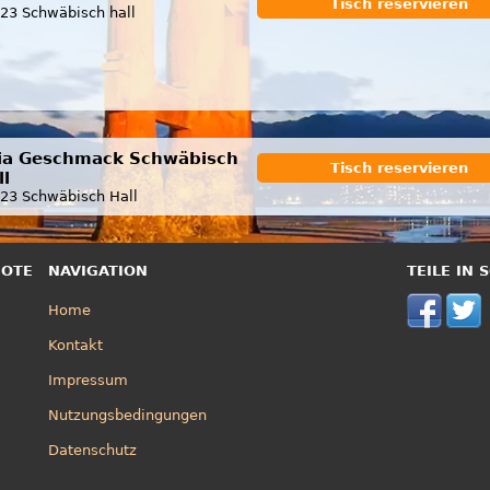
Tisch reservieren
23 Schwäbisch hall
ia Geschmack Schwäbisch
Tisch reservieren
ll
23 Schwäbisch Hall
BOTE
NAVIGATION
TEILE IN
Home
Kontakt
Impressum
Nutzungsbedingungen
Datenschutz