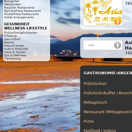
Biergarten
745
Weinstuben
Raucher Restaurants
Barrierefreie Restaurants
Glutenfreie Restaurants
Hotel-Arrangements
GESUNDHEIT
WELLNESS LIFESTYLE
Einkaufsmöglichkeiten
Lifestyle
Gesundheit
As
Beauty
Gesund essen
Ha
Auto & Mobilität
Haus & Garten
745
Spa & Wellness
Tierhaltung
GASTRONOMIE-ANGE
Frühstücken
Frühstücksbuffet / Brunch
Mittagstisch
Restaurant (Mittagessen)
Pizza
Fastfood / Imbiss