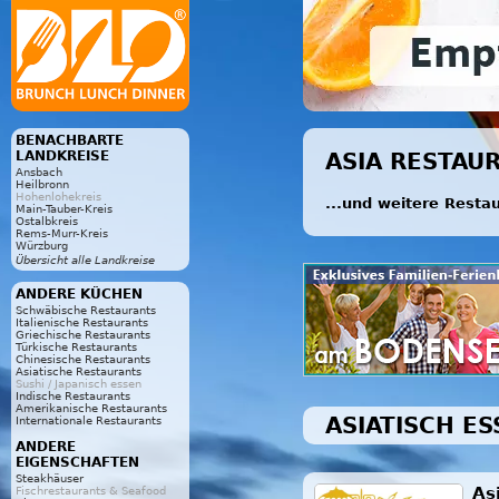
BENACHBARTE
LANDKREISE
ASIA RESTAU
Ansbach
Heilbronn
Hohenlohekreis
...und weitere Resta
Main-Tauber-Kreis
Ostalbkreis
Rems-Murr-Kreis
Würzburg
Übersicht alle Landkreise
ANDERE KÜCHEN
Schwäbische Restaurants
Italienische Restaurants
Griechische Restaurants
Türkische Restaurants
Chinesische Restaurants
Asiatische Restaurants
Sushi / Japanisch essen
Indische Restaurants
Amerikanische Restaurants
ASIATISCH E
Internationale Restaurants
ANDERE
EIGENSCHAFTEN
Steakhäuser
As
Fischrestaurants & Seafood