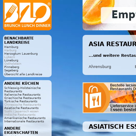
BENACHBARTE
LANDKREISE
ASIA RESTAU
Hamburg
Harburg
Herzogtum Lauenburg
...und weitere Resta
Lübeck
Lüneburg
Ostholstein
Ahrensburg
Pinneberg
Segeberg
Übersicht alle Landkreise
ANDERE KÜCHEN
Schleswig-Holsteinische
Restaurants
Italienische Restaurants
Griechische Restaurants
Türkische Restaurants
Chinesische Restaurants
Asiatische Restaurants
Sushi / Japanisch essen
Indische Restaurants
Amerikanische Restaurants
Internationale Restaurants
ASIATISCH E
ANDERE
EIGENSCHAFTEN