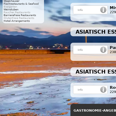
Steakhäuser
Fischrestaurants & Seafood
Biergarten
Mi
Weinstuben
229
Raucher Restaurants
Barrierefreie Restaurants
Glutenfreie Restaurants
Hotel-Arrangements
ASIATISCH E
Pa
238
ASIATISCH E
Ro
22
GASTRONOMIE-ANGE