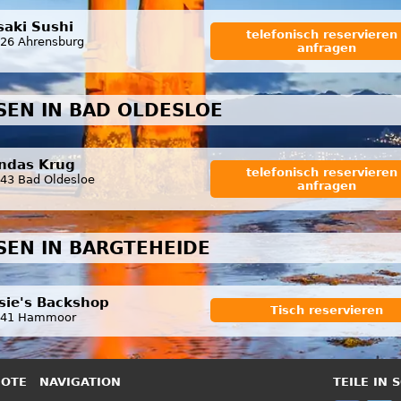
saki Sushi
telefonisch reservieren 
26 Ahrensburg
anfragen
SSEN IN BAD OLDESLOE
ndas Krug
telefonisch reservieren 
43 Bad Oldesloe
anfragen
SSEN IN BARGTEHEIDE
sie's Backshop
Tisch reservieren
941 Hammoor
BOTE
NAVIGATION
TEILE IN