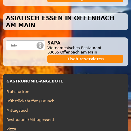
ASIATISCH ESSEN IN OFFENBACH
AM MAIN
SAPA
Vietnamesisches Restaurant
63065 Offenbach am Main
Tisch reservieren
GASTRONOMIE-ANGEBOTE
Frühstücken
Frühstücksbuffet / Brunch
Mittagstisch
Restaurant (Mittagessen)
Pizza