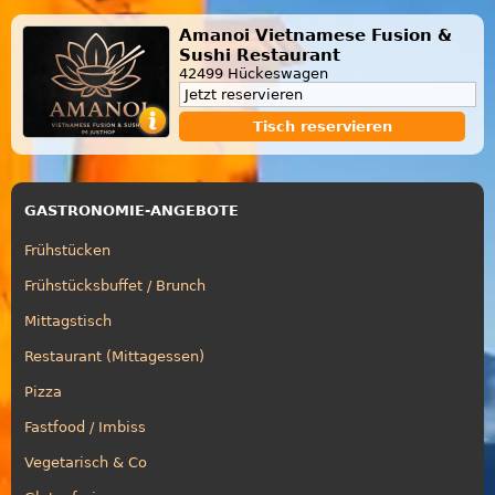
Amanoi Vietnamese Fusion &
Sushi Restaurant
42499 Hückeswagen
Jetzt reservieren
Tisch reservieren
GASTRONOMIE-ANGEBOTE
Frühstücken
Frühstücksbuffet / Brunch
Mittagstisch
Restaurant (Mittagessen)
Pizza
Fastfood / Imbiss
Vegetarisch & Co