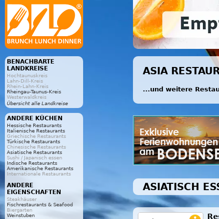
BENACHBARTE
LANDKREISE
ASIA RESTAU
Hochtaunuskreis
Lahn-Dill-Kreis
Rhein-Lahn-Kreis
...und weitere Resta
Rheingau-Taunus-Kreis
Westerwaldkreis
Übersicht alle Landkreise
ANDERE KÜCHEN
Hessische Restaurants
Italienische Restaurants
Griechische Restaurants
Türkische Restaurants
Chinesische Restaurants
Asiatische Restaurants
Sushi / Japanisch essen
Indische Restaurants
Amerikanische Restaurants
Internationale Restaurants
ASIATISCH ES
ANDERE
EIGENSCHAFTEN
Steakhäuser
Fischrestaurants & Seafood
Biergarten
Re
Weinstuben