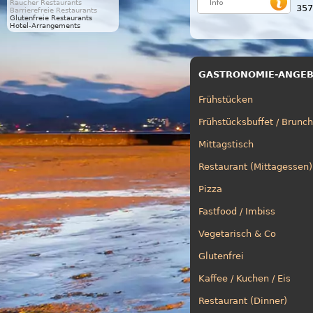
Raucher Restaurants
357
Barrierefreie Restaurants
Glutenfreie Restaurants
Hotel-Arrangements
GASTRONOMIE-ANGE
Frühstücken
Frühstücksbuffet / Brunch
Mittagstisch
Restaurant (Mittagessen)
Pizza
Fastfood / Imbiss
Vegetarisch & Co
Glutenfrei
Kaffee / Kuchen / Eis
Restaurant (Dinner)