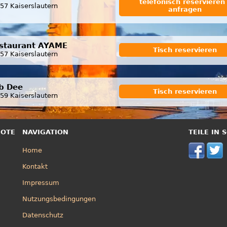
telefonisch reservieren 
57 Kaiserslautern
anfragen
staurant AYAME
Tisch reservieren
57 Kaiserslautern
b Dee
Tisch reservieren
59 Kaiserslautern
BOTE
NAVIGATION
TEILE IN
Home
Kontakt
Impressum
Nutzungsbedingungen
Datenschutz