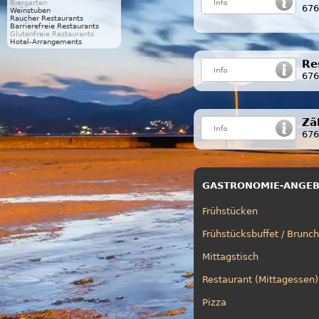
Biergarten
676
Weinstuben
Raucher Restaurants
Barrierefreie Restaurants
Glutenfreie Restaurants
Hotel-Arrangements
Re
676
Zä
676
GASTRONOMIE-ANGE
Frühstücken
Frühstücksbuffet / Brunch
Mittagstisch
Restaurant (Mittagessen)
Pizza