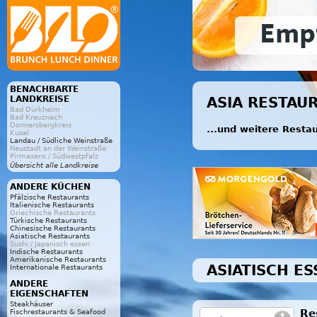
BENACHBARTE
LANDKREISE
ASIA RESTAU
Bad Dürkheim
Bad Kreuznach
Donnersbergkreis
...und weitere Resta
Kusel
Landau / Südliche Weinstraße
Neustadt an der Weinstraße
Pirmasens / Südwestpfalz
Übersicht alle Landkreise
ANDERE KÜCHEN
Pfälzische Restaurants
Italienische Restaurants
Griechische Restaurants
Türkische Restaurants
Chinesische Restaurants
Asiatische Restaurants
Sushi / Japanisch essen
Indische Restaurants
Amerikanische Restaurants
ASIATISCH E
Internationale Restaurants
ANDERE
EIGENSCHAFTEN
Steakhäuser
Re
Fischrestaurants & Seafood