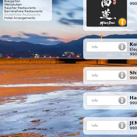
Biergarten
990
Weinstuben
Raucher Restaurants
Barrierefreie Restaurants
Glutenfreie Restaurants
Hotel-Arrangements
Ko
Ele
990
Sh
990
Ha 
990
JE
990