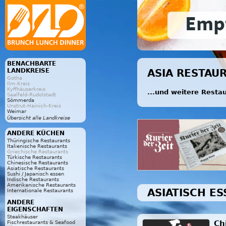
BENACHBARTE
LANDKREISE
ASIA RESTAU
Gotha
Ilm-Kreis
Kyffhäuserkreis
...und weitere Resta
Saalfeld-Rudolstadt
Sömmerda
Unstrut-Hainich-Kreis
Weimar
Übersicht alle Landkreise
ANDERE KÜCHEN
Thüringische Restaurants
Italienische Restaurants
Griechische Restaurants
Türkische Restaurants
Chinesische Restaurants
Asiatische Restaurants
Sushi / Japanisch essen
Indische Restaurants
Amerikanische Restaurants
ASIATISCH ES
Internationale Restaurants
ANDERE
EIGENSCHAFTEN
Steakhäuser
Ch
Fischrestaurants & Seafood