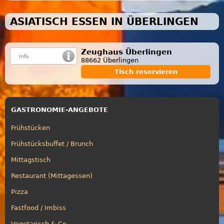
ASIATISCH ESSEN IN ÜBERLINGEN
Zeughaus Überlingen
88662 Überlingen
Tisch reservieren
GASTRONOMIE-ANGEBOTE
Frühstücken
Frühstücksbuffet / Brunch
Mittagstisch
Restaurant (Mittagessen)
Pizza
Fastfood / Imbiss
Vegetarisch & Co