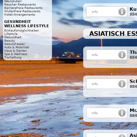
Weinstuben
Raucher Restaurants
Barrierefreie Restaurants
Ku
Glutenfreie Restaurants
884
Hotel-Arrangements
GESUNDHEIT
WELLNESS LIFESTYLE
Einkaufsmöglichkeiten
ASIATISCH ES
Lifestyle
Gesundheit
Beauty
Gesund essen
Auto & Mobilität
Haus & Garten
Th
Spa & Wellness
884
Tierhaltung
Sc
884
Mr
884
As