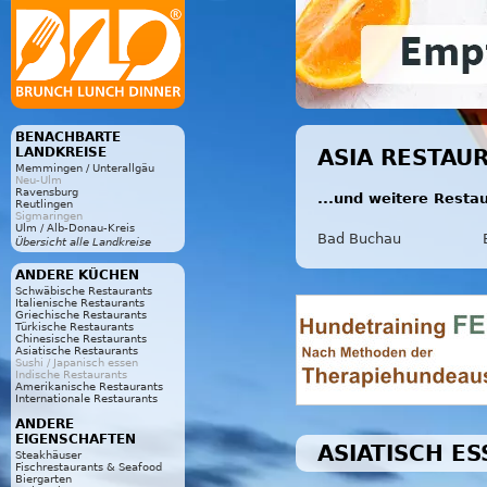
BENACHBARTE
LANDKREISE
ASIA RESTAU
Memmingen / Unterallgäu
Neu-Ulm
Ravensburg
...und weitere Resta
Reutlingen
Sigmaringen
Ulm / Alb-Donau-Kreis
Bad Buchau
Übersicht alle Landkreise
ANDERE KÜCHEN
Schwäbische Restaurants
Italienische Restaurants
Griechische Restaurants
Türkische Restaurants
Chinesische Restaurants
Asiatische Restaurants
Sushi / Japanisch essen
Indische Restaurants
Amerikanische Restaurants
Internationale Restaurants
ANDERE
EIGENSCHAFTEN
ASIATISCH E
Steakhäuser
Fischrestaurants & Seafood
Biergarten