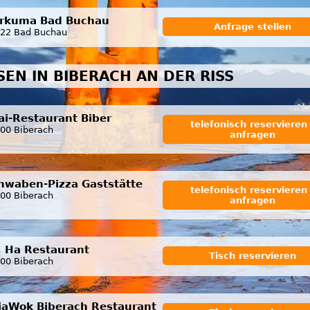
rkuma Bad Buchau
Anfrage stellen
22 Bad Buchau
SEN IN BIBERACH AN DER RISS
ai-Restaurant Biber
telefonisch reservieren 
00 Biberach
anfragen
hwaben-Pizza Gaststätte
telefonisch reservieren 
00 Biberach
anfragen
. Ha Restaurant
Tisch reservieren
00 Biberach
iaWok Biberach Restaurant