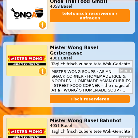
Onoa Thai Food GmbH
4058 Basel
telefonisch reservieren /
anfragen
Mister Wong Basel
Gerbergasse
4001 Basel
Täglich frisch zubereitete Wok-Gerichte
Menu
MISTER WONG SOUPS · ASIAN
SNACK CORNER · HOMEMADE RICE &
NOODLES · HOMEMADE ASIAN CURRIES
· STREET FOOD CORNER – the magic of
Asia · WONG`S HOMEMADE SOUP · …
Tisch reservieren
Mister Wong Basel Bahnhof
4051 Basel
Täglich frisch zubereitete Wok-Gerichte